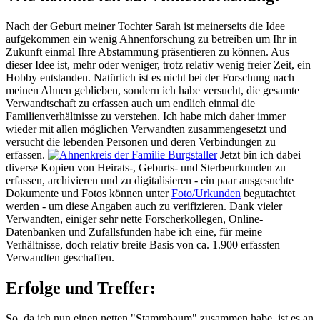
Nach der Geburt meiner Tochter Sarah ist meinerseits die Idee
aufgekommen ein wenig Ahnenforschung zu betreiben um Ihr in
Zukunft einmal Ihre Abstammung präsentieren zu können. Aus
dieser Idee ist, mehr oder weniger, trotz relativ wenig freier Zeit, ein
Hobby entstanden. Natürlich ist es nicht bei der Forschung nach
meinen Ahnen geblieben, sondern ich habe versucht, die gesamte
Verwandtschaft zu erfassen auch um endlich einmal die
Familienverhältnisse zu verstehen. Ich habe mich daher immer
wieder mit allen möglichen Verwandten zusammengesetzt und
versucht die lebenden Personen und deren Verbindungen zu
erfassen.
Jetzt bin ich dabei
diverse Kopien von Heirats-, Geburts- und Sterbeurkunden zu
erfassen, archivieren und zu digitalisieren - ein paar ausgesuchte
Dokumente und Fotos können unter
Foto/Urkunden
begutachtet
werden - um diese Angaben auch zu verifizieren. Dank vieler
Verwandten, einiger sehr nette Forscherkollegen, Online-
Datenbanken und Zufallsfunden habe ich eine, für meine
Verhältnisse, doch relativ breite Basis von ca. 1.900 erfassten
Verwandten geschaffen.
Erfolge und Treffer:
So, da ich nun einen netten "Stammbaum" zusammen habe, ist es an